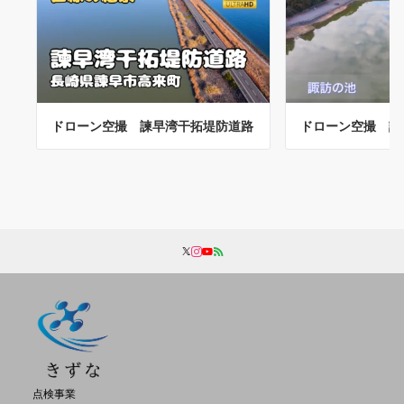
ドローン空撮 諫早湾干拓堤防道路
ドローン空撮 諏
点検事業