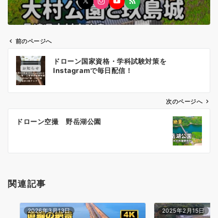
前のページへ
投
ドローン国家資格・学科試験対策を
稿
Instagramで毎日配信！
ナ
ビ
ゲ
次のページへ
ー
ドローン空撮 野岳湖公園
シ
ョ
ン
関連記事
2026年3月13日
2025年2月15日