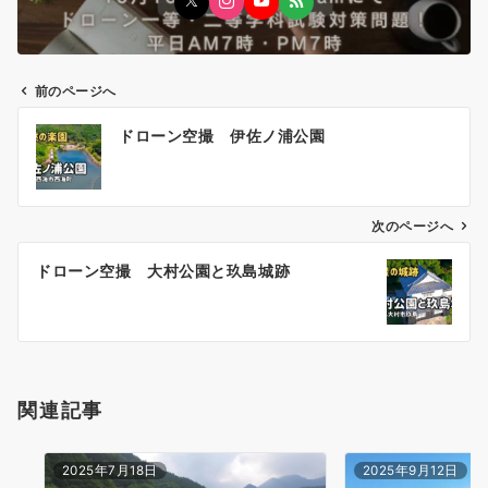
前のページへ
投
ドローン空撮 伊佐ノ浦公園
稿
ナ
ビ
ゲ
次のページへ
ー
ドローン空撮 大村公園と玖島城跡
シ
ョ
ン
関連記事
2025年7月18日
2025年9月12日