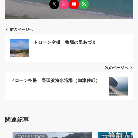
前のページへ
投
ドローン空撮 牧場の里あづま
稿
ナ
ビ
ゲ
次のページへ
ー
ドローン空撮 野田浜海水浴場（加津佐町）
シ
ョ
ン
関連記事
2025年5月30日
2025年11月15日