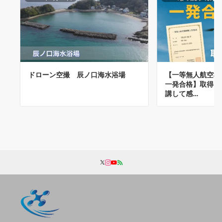
ドローン空撮 辰ノ口海水浴場
【一等無人航空機
一発合格】取得ま
講して感…