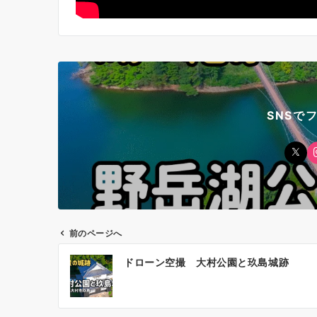
SNSで
前のページへ
投
ドローン空撮 大村公園と玖島城跡
稿
ナ
ビ