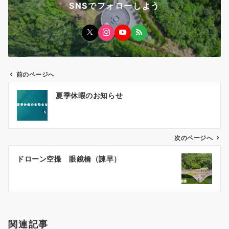
SNSでフォローしよう
前のページへ
投
夏季休暇のお知らせ
稿
ナ
ビ
ゲ
次のページへ
ー
ドローン空撮 眼鏡橋（諫早）
シ
ョ
ン
関連記事