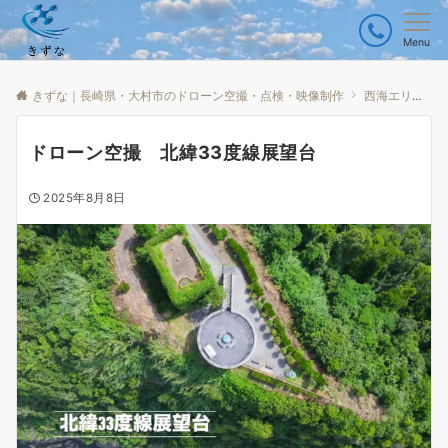
Menu
きずな｜長崎県・大村市のドローン空撮・点検・映像制作
西海エリア
ドローン空撮 北緯33度線展望台
2025年8月8日