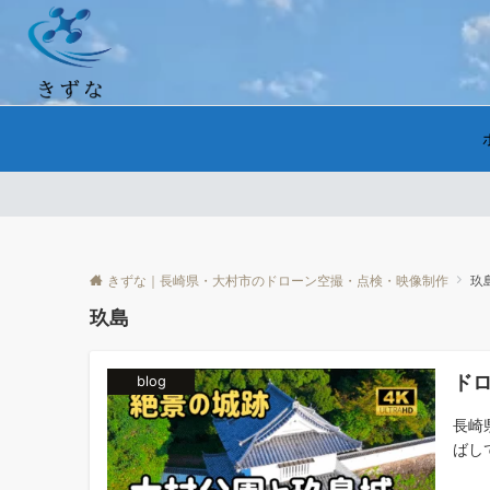
きずな｜長崎県・大村市のドローン空撮・点検・映像制作
玖
玖島
ド
blog
長崎
ばして