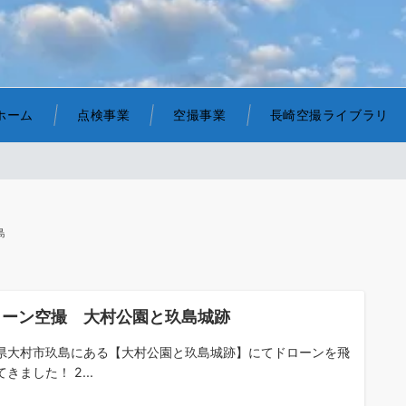
ホーム
点検事業
空撮事業
長崎空撮ライブラリ
島
ローン空撮 大村公園と玖島城跡
県大村市玖島にある【大村公園と玖島城跡】にてドローンを飛
きました！ 2...