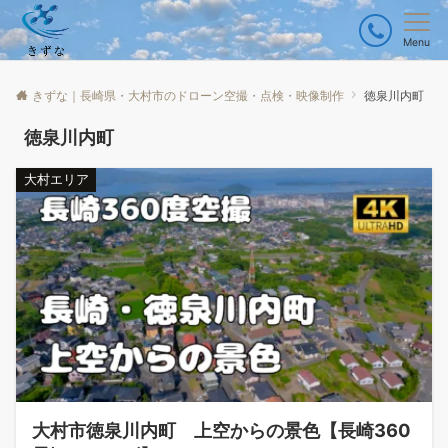
Menu
きずな｜長崎県・大村市のドローン空撮・点検・映像制作
徳泉川内町
徳泉川内町
大村エリア
大村市徳泉川内町 上空からの景色【長崎360