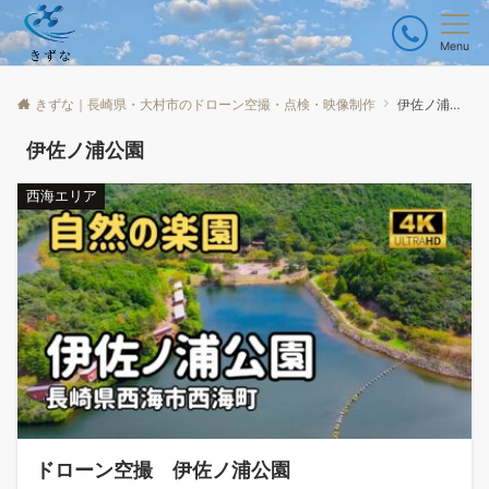
Menu
きずな｜長崎県・大村市のドローン空撮・点検・映像制作
伊佐ノ浦公園
伊佐ノ浦公園
西海エリア
ドローン空撮 伊佐ノ浦公園